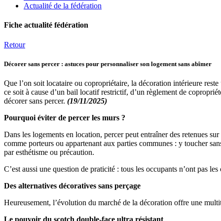
Actualité de la fédération
Fiche actualité fédération
Retour
Décorer sans percer : astuces pour personnaliser son logement sans abîmer
Que l’on soit locataire ou copropriétaire, la décoration intérieure res
ce soit à cause d’un bail locatif restrictif, d’un règlement de copropri
décorer sans percer.
(19/11/2025)
Pourquoi éviter de percer les murs ?
Dans les logements en location, percer peut entraîner des retenues sur 
comme porteurs ou appartenant aux parties communes : y toucher sans a
par esthétisme ou précaution.
C’est aussi une question de praticité : tous les occupants n’ont pas 
Des alternatives décoratives sans perçage
Heureusement, l’évolution du marché de la décoration offre une multitu
Le pouvoir du scotch double-face ultra résistant