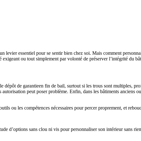
te un levier essentiel pour se sentir bien chez soi. Mais comment personn
été exigeant ou tout simplement par volonté de préserver l’intégrité du b
le dépôt de garantieen fin de bail, surtout si les trous sont multiples, 
utorisation peut poser problème. Enfin, dans les bâtiments anciens ou 
les outils ou les compétences nécessaires pour percer proprement, et re
de d’options sans clou ni vis pour personnaliser son intérieur sans rie