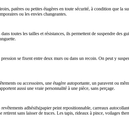
irs, patères ou petites étagères en toute sécurité, à condition que la sur
temporaires ou les envies changeantes.
ans toutes les tailles et résistances, ils permettent de suspendre des gu
languette.
 à pression se fixent entre deux murs ou dans un recoin. On peut y susp
 vêtements ou accessoires, une étagère autoportante, un paravent ou mêm
pportent aussi une vraie personnalité à une pièce, sans perçage.
revêtements adhésifs(papier peint repositionnable, carreaux autocollants,
 retirent sans laisser de traces. Les tapis, rideaux à pince, voilages the