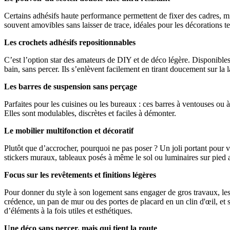
Certains adhésifs haute performance permettent de fixer des cadres, miro
souvent amovibles sans laisser de trace, idéales pour les décorations 
Les crochets adhésifs repositionnables
C’est l’option star des amateurs de DIY et de déco légère. Disponibles d
bain, sans percer. Ils s’enlèvent facilement en tirant doucement sur la 
Les barres de suspension sans perçage
Parfaites pour les cuisines ou les bureaux : ces barres à ventouses ou
Elles sont modulables, discrètes et faciles à démonter.
Le mobilier multifonction et décoratif
Plutôt que d’accrocher, pourquoi ne pas poser ? Un joli portant pour
stickers muraux, tableaux posés à même le sol ou luminaires sur pied a
Focus sur les revêtements et finitions légères
Pour donner du style à son logement sans engager de gros travaux, les 
crédence, un pan de mur ou des portes de placard en un clin d'œil, et se
d’éléments à la fois utiles et esthétiques.
Une déco sans percer, mais qui tient la route