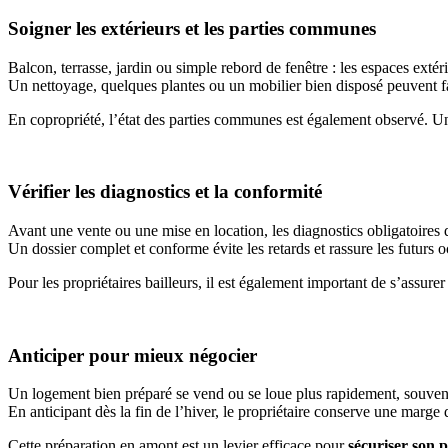
Soigner les extérieurs et les parties communes
Balcon, terrasse, jardin ou simple rebord de fenêtre : les espaces exté
Un nettoyage, quelques plantes ou un mobilier bien disposé peuvent fa
En copropriété, l’état des parties communes est également observé. U
Vérifier les diagnostics et la conformité
Avant une vente ou une mise en location, les diagnostics obligatoires 
Un dossier complet et conforme évite les retards et rassure les futurs 
Pour les propriétaires bailleurs, il est également important de s’assu
Anticiper pour mieux négocier
Un logement bien préparé se vend ou se loue plus rapidement, souve
En anticipant dès la fin de l’hiver, le propriétaire conserve une marge
Cette préparation en amont est un levier efficace pour
sécuriser son 