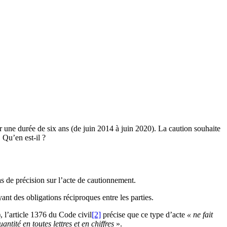
r une durée de six ans (de juin 2014 à juin 2020). La caution souhaite
 Qu’en est-il ?
s de précision sur l’acte de cautionnement.
t des obligations réciproques entre les parties.
 l’article 1376 du Code civil
[2]
précise que ce type d’acte
« ne fait
ntité en toutes lettres et en chiffres
».