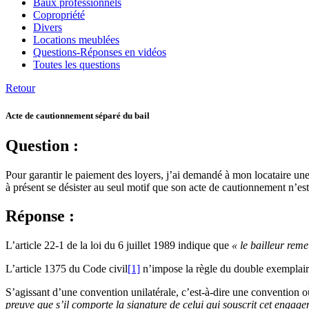
Baux professionnels
Copropriété
Divers
Locations meublées
Questions-Réponses en vidéos
Toutes les questions
Retour
Acte de cautionnement séparé du bail
Question :
Pour garantir le paiement des loyers, j’ai demandé à mon locataire un
à présent se désister au seul motif que son acte de cautionnement n’est 
Réponse :
L’article 22-1 de la loi du 6 juillet 1989 indique que
« le bailleur reme
L’article 1375 du Code civil
[1]
n’impose la règle du double exemplaire
S’agissant d’une convention unilatérale, c’est-à-dire une convention 
preuve que s’il comporte
la signature de celui qui souscrit cet engage