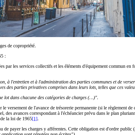
rges de copropriété.
65 :
es par les services collectifs et les éléments d'équipement commun en fon
ion, à l'entretien et à l'administration des parties communes et de verse
 des parties privatives comprises dans leurs lots, telles que ces valeurs
que lot dans chacune des catégories de charges (…)".
r le versement de l'avance de trésorerie permanente (si le règlement de 
l, des avances correspondant à l'échéancier prévu dans le plan plurian
 de la loi de 1965
[1]
.
u de payer les charges y afférentes. Cette obligation est d'ordre public (
r application sont réputées non écrites").