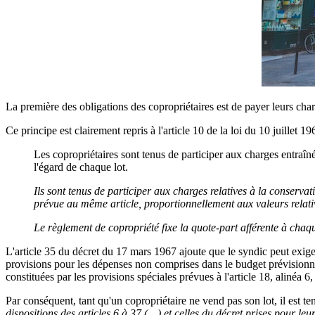
La première des obligations des copropriétaires est de payer leurs cha
Ce principe est clairement repris à l'article 10 de la loi du 10 juillet 19
Les copropriétaires sont tenus de participer aux charges entraîné
l'égard de chaque lot.
Ils sont tenus de participer aux charges relatives à la conservat
prévue au même article, proportionnellement aux valeurs relatives
Le règlement de copropriété fixe la quote-part afférente à cha
L'article 35 du décret du 17 mars 1967 ajoute que le syndic peut exige
provisions pour les dépenses non comprises dans le budget prévisionne
constituées par les provisions spéciales prévues à l'article 18, alinéa 6,
Par conséquent, tant qu'un copropriétaire ne vend pas son lot, il est ten
dispositions des articles 6 à 37 (…) et celles du décret prises pour leu