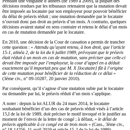
Pendant une vingtaine d’années (de 1989 à 2009), la plupart des
décisions rendues par les tribunaux retenaient que la mutation devait
être imposée au locataire par son employeur pour pouvoir bénéficier
du délai de préavis réduit ; une mutation demandée par le locataire
n’ouvrait donc pas droit au préavis d’un mois. A contrario, quelques
décisions avaient statué en sens contraire et retenu le délai d’un mois
en cas de mutation demandée par le locataire.
En 2010, une décision de la Cour de cassation a permis de trancher
cette question : «
Attendu qu’ayant retenu, à bon droit, que l’article
15-1, alinéa 2, de la loi du 6 juillet 1989, prévoyant que le préavis
était réduit à un mois en cas de mutation, sans préciser que celle-ci
devait être imposée par l’employeur, la cour d’appel en a déduit
exactement qu’il importait peu que M. X [locataire] fût à l’origine
de cette mutation pour bénéficier de la réduction de ce délai
»
(3ème civ., n° 09-10287, 20 janvier 2010).
Par conséquent, qu’il s’agisse d’une mutation subie par le locataire
ou demandée par lui, le préavis réduit d’un mois s’applique.
A noter : depuis la loi ALUR du 24 mars 2014, le locataire
souhaitant bénéficier d’un des cas de préavis réduit visés à l’article
15,I de la loi de 1989, doit préciser le motif invoqué et le justifier au
moment de l’envoi de la lettre de congé ; à défaut, «
le délai de
préavis applicable à ce congé est de trois mois
» (Cass., 3ème civ.,
n° 18-14256, 11 avril 2019 et article 15, I de la loi de 1989).